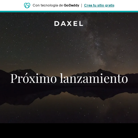
Con tecnología de
GoDaddy
|
Crea tu sitio gratis
DAXEL
‌‌Próximo lanzamiento